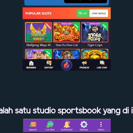
salah satu studio sportsbook yang di 