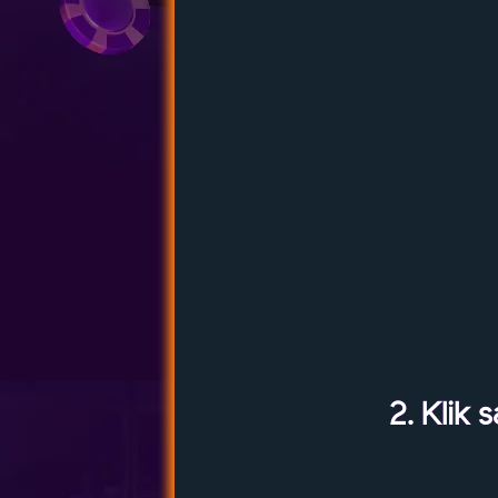
2. Klik 