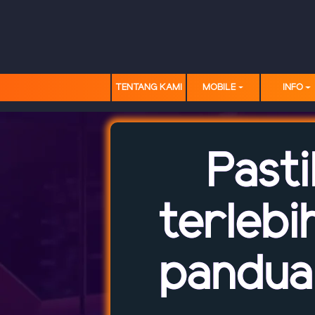
TENTANG KAMI
MOBILE
INFO
Pasti
terlebi
panduan