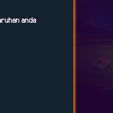
taruhan anda