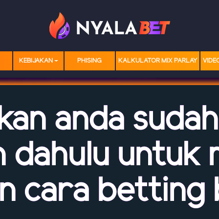
KEBIJAKAN
PHISING
KALKULATOR MIX PARLAY
VIDE
kan anda sudah
h dahulu untuk
 cara betting 