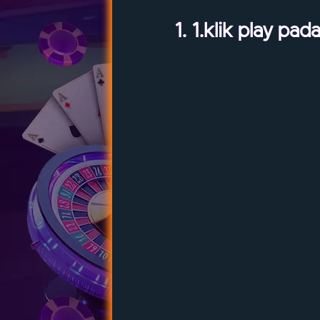
1. 1.klik play 