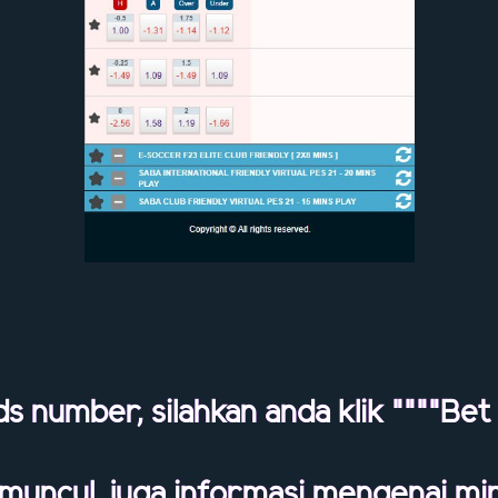
s number, silahkan anda klik """"Bet
n muncul, juga informasi mengenai mi