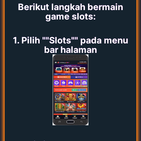
Berikut langkah bermain
game slots:
1. Pilih ""Slots"" pada menu
bar halaman