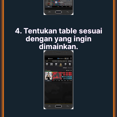
4. Tentukan table sesuai
dengan yang ingin
dimainkan.