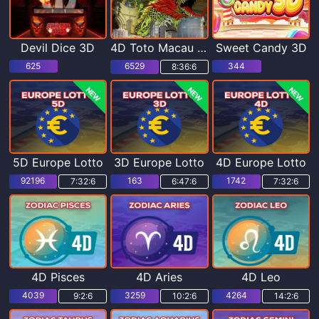
Devil Dice 3D
4D Toto Macau Pools
Sweet Candy 3D
625
6529
344
8:36:5
NEW
NEW
NEW
5D Europe Lotto
3D Europe Lotto
4D Europe Lotto
92196
163
1742
7:32:5
6:47:5
7:32:5
4D Pisces
4D Aries
4D Leo
4039
3259
4264
9:2:5
10:2:5
14:2:5