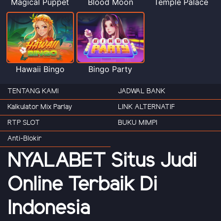
Magical Puppet
Blood Moon
Temple Palace
Hawaii Bingo
Bingo Party
TENTANG KAMI
JADWAL BANK
Kalkulator Mix Parlay
LINK ALTERNATIF
RTP SLOT
BUKU MIMPI
Anti-Blokir
NYALABET Situs Judi
Online Terbaik Di
Indonesia