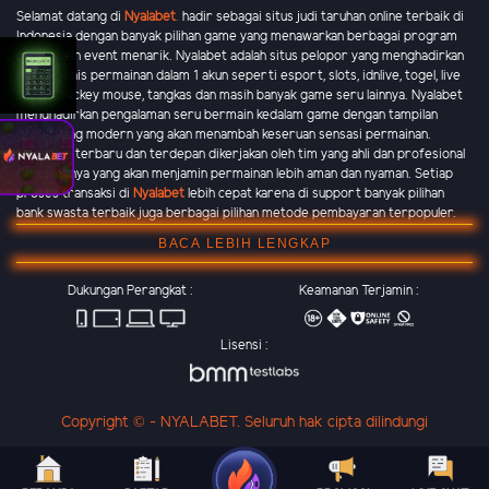
Selamat datang di
Nyalabet
.
hadir sebagai situs judi taruhan online terbaik di
Indonesia dengan banyak pilihan game yang menawarkan berbagai program
promo dan event menarik. Nyalabet adalah situs pelopor yang menghadirkan
banyak jenis permainan dalam 1 akun seperti esport, slots, idnlive, togel, live
casino, mickey mouse, tangkas dan masih banyak game seru lainnya. Nyalabet
menghadirkan pengalaman seru bermain kedalam game dengan tampilan
grafik yang modern yang akan menambah keseruan sensasi permainan.
Teknologi terbaru dan terdepan dikerjakan oleh tim yang ahli dan profesional
di bidangnya yang akan menjamin permainan lebih aman dan nyaman. Setiap
proses transaksi di
Nyalabet
lebih cepat karena di support banyak pilihan
bank swasta terbaik juga berbagai pilihan metode pembayaran terpopuler.
BACA LEBIH LENGKAP
Dukungan Perangkat :
Keamanan Terjamin :
Lisensi :
Copyright © - NYALABET. Seluruh hak cipta dilindungi