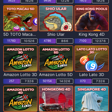
5625
9456
1603
16:2:5
13:2:5
19:2:5
5D TOTO Macau POOLS
Shio Ular
King Kong 4D
11760
4786
7100
10:52:5
8:6:5
12:37:5
Amazon Lotto 3D
Amazon Lotto 5D
Lato Lato 3D
257
50154
070
7:32:5
14:32:5
7:32:5