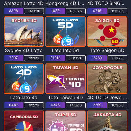
Amazon Lotto 4D
Hongkong 4D Lotto
4D TOTO SINGAPORE POOLS
8308
1083
0715
14:32:5
18:36:5
15:37:5
Sydney 4D Lotto
Lato lato 5d
Toto Saigon 5D
7097
31912
16280
9:26:5
30:32:5
10:17:5
Lato lato 4d
Toto Taiwan 4D
4D TOTO Jowo POOLS
0442
6345
2259
9:27:5
14:52:5
16:36:5