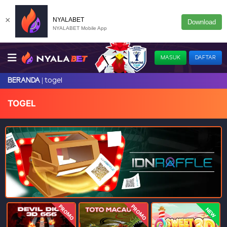
×
NYALABET
Download
NYALABET Mobile App
MASUK
DAFTAR
togel
BERANDA
TOGEL
PROMO
PROMO
NEW