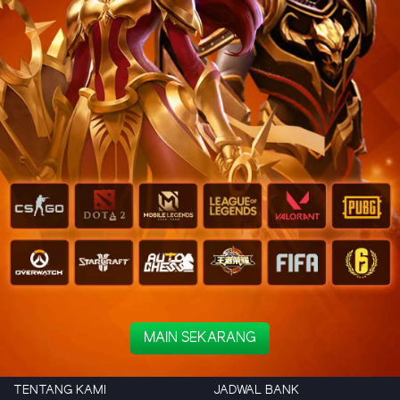
MAIN SEKARANG
TENTANG KAMI
JADWAL BANK